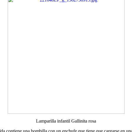
Lamparilla infantil Gallinita rosa
spalda contiene una bombilla con un enchufe que tiene que cargarse en u