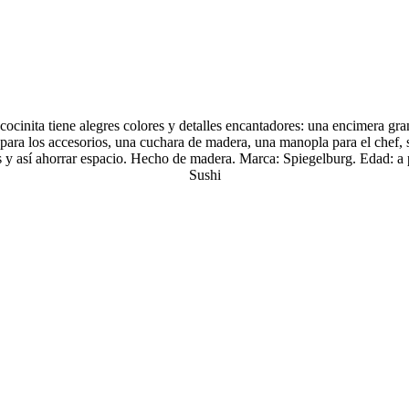
cocinita tiene alegres colores y detalles encantadores: una encimera gra
 para los accesorios, una cuchara de madera, una manopla para el chef, s
s y así ahorrar espacio. Hecho de madera. Marca: Spiegelburg. Edad: a p
Sushi