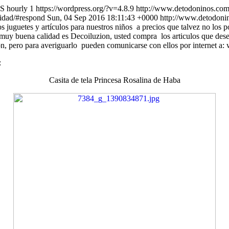
US
hourly
1
https://wordpress.org/?v=4.8.9
http://www.detodoninos.com/
vidad/#respond
Sun, 04 Sep 2016 18:11:43 +0000
http://www.detodon
uguetes y artículos para nuestros niños a precios que talvez no los po
e muy buena calidad es Decoiluzion, usted compra los articulos que dese
ción, pero para averiguarlo pueden comunicarse con ellos por internet 
:
Casita de tela Princesa Rosalina de Haba