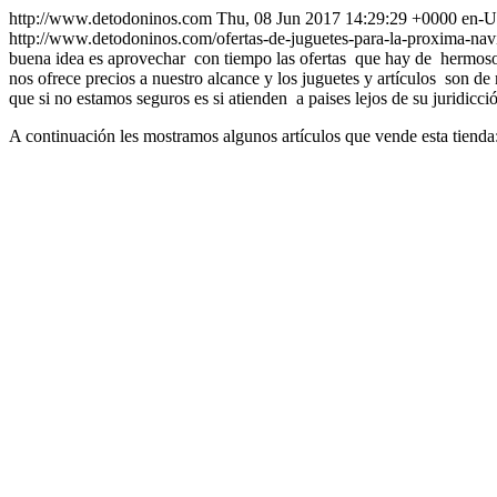
http://www.detodoninos.com
Thu, 08 Jun 2017 14:29:29 +0000
en-
http://www.detodoninos.com/ofertas-de-juguetes-para-la-proxima-na
buena idea es aprovechar con tiempo las ofertas que hay de hermosos j
nos ofrece precios a nuestro alcance y los juguetes y artículos son d
que si no estamos seguros es si atienden a paises lejos de su juridic
A continuación les mostramos algunos artículos que vende esta tienda