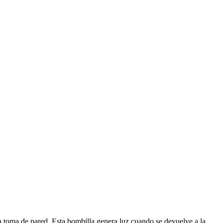
na toma de pared. Esta bombilla genera luz cuando se devuelve a la