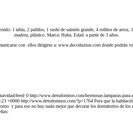
nido: 1 tabla, 2 palillos, 1 sushi de salmón grande, 4 rollitos de arroz, 
madera, plástico. Marca: Haba. Edad: a partir de 3 años.
omunicarse con ellos dirigirse a: www.decoiluzion.com donde podrán ver
navidad/feed/
0
http://www.detodoninos.com/hermosas-lamparas-para-d
6:23 +0000
http://www.detodoninos.com/?p=1764
Para que la habitaci
rno y para eso no hay nada mejor que decorar los dormitorios de los 
llas: