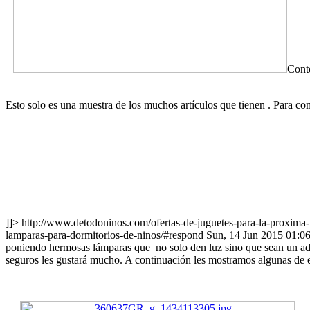
Conte
Esto solo es una muestra de los muchos artículos que tienen . Para c
]]>
http://www.detodoninos.com/ofertas-de-juguetes-para-la-proxima-
lamparas-para-dormitorios-de-ninos/#respond
Sun, 14 Jun 2015 01:0
poniendo hermosas lámparas que no solo den luz sino que sean un ado
seguros les gustará mucho. A continuación les mostramos algunas de e