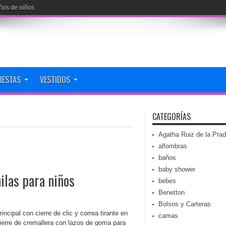
ños de niños
FIESTAS
VESTIDOS
CATEGORÍAS
Agatha Ruiz de la Pra
alfombras
baños
baby shower
las para niños
bebes
Benetton
Bolsos y Carteras
incipal con cierre de clic y correa tirante en
camas
 cierre de cremallera con lazos de goma para