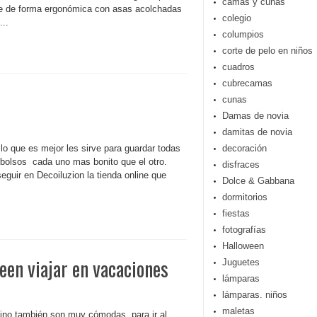
camas y cunas
orte de forma ergonómica con asas acolchadas
colegio
...
columpios
corte de pelo en niños
cuadros
cubrecamas
cunas
Damas de novia
damitas de novia
lo que es mejor les sirve para guardar todas
decoración
bolsos cada uno mas bonito que el otro.
disfraces
guir en Decoiluzion la tienda online que
Dolce & Gabbana
dormitorios
fiestas
fotografías
Halloween
een viajar en vacaciones
Juguetes
lámparas
lámparas. niños
maletas
 sino también son muy cómodas para ir al