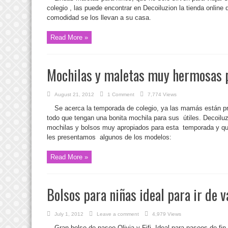
colegio , las puede encontrar en Decoiluzion la tienda online
comodidad se los llevan a su casa.
Read More »
Mochilas y maletas muy hermosas pa
August 21, 2012
1 Comment
7,774 Views
Se acerca la temporada de colegio, ya las mamás están pr
todo que tengan una bonita mochila para sus útiles. Decoilu
mochilas y bolsos muy apropiados para esta temporada y que
les presentamos algunos de los modelos:
Read More »
Bolsos para niñas ideal para ir de 
July 1, 2012
Leave a comment
4,979 Views
Gran bolso de paseo Olivia y Fifi. Ideal para paseos de f