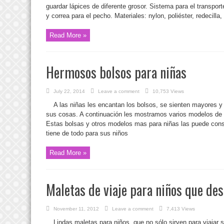
guardar lápices de diferente grosor. Sistema para el transp
y correa para el pecho. Materiales: nylon, poliéster, redecilla, 
Read More »
Hermosos bolsos para niñas
July 22, 2014
Leave a comment
10,753 Views
A las niñas les encantan los bolsos, se sienten mayores y 
sus cosas. A continuación les mostramos varios modelos de 
Estas bolsas y otros modelos mas para niñas las puede conse
tiene de todo para sus niños
Read More »
Maletas de viaje para niños que des
November 11, 2012
Leave a comment
7,413 Views
Lindas maletas para niños, que no sólo sirven para viajar