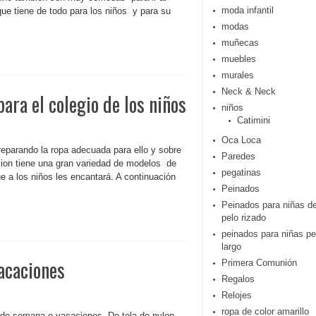
moda infantil
 que tiene de todo para los niños y para su
modas
muñecas
muebles
murales
Neck & Neck
ra el colegio de los niños
niños
Catimini
Oca Loca
eparando la ropa adecuada para ello y sobre
Paredes
zion tiene una gran variedad de modelos de
pegatinas
 a los niños les encantará. A continuación
Peinados
Peinados para niñas d
pelo rizado
peinados para niñas pe
largo
vacaciones
Primera Comunión
Regalos
Relojes
ropa de color amarillo
in de semana o vacaciones. De tela de nylon