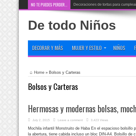
NO TE PUEDES PERDER...
Decoraciones de tortas para cumplea
De todo Niños
DECORAR Y MÁS
MUJER Y ESTILO
NIÑOS
Home
»
Bolsos y Carteras
Bolsos y Carteras
Hermosas y modernas bolsas, mochi
July 2, 2015
Leave a comment
3,423 Views
Mochila infantil Monstruito de Haba En el espacioso bolsillo pr
la abertura, tiene cabida incluso un bloc DIN-A4. Bolsillo de