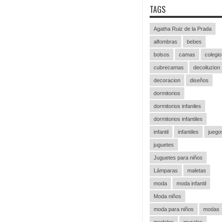
TAGS
Agatha Ruiz de la Prada
alfombras
bebes
bolsos
camas
colegio
cubrecamas
decoiluzion
decoracion
diseños
dormitorios
dormitorios infaniles
dormitorios infantiles
infantil
infantiles
juego
juguetes
Juguetes para niños
Lámparas
maletas
moda
moda infantil
Moda niños
moda para niños
modas