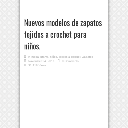
Nuevos modelos de zapatos
tejidos a crochet para
niños.
in
moda infantil
,
niños
,
tejidos a crochet
,
Zapatos
November 24, 2016
3 Comments
31,916 Views