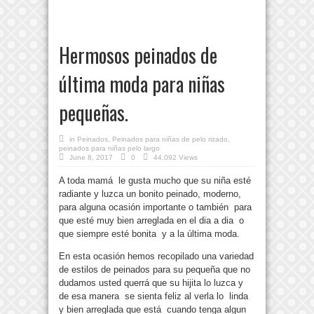
Hermosos peinados de
última moda para niñas
pequeñas.
in
Peinados
,
Peinados para niñas de pelo rizado
,
peinados para niñas pelo largo
June 8, 2017
0
44,092 Views
A toda mamá le gusta mucho que su niña esté
radiante y luzca un bonito peinado, moderno,
para alguna ocasión importante o también para
que esté muy bien arreglada en el dia a dia o
que siempre esté bonita y a la última moda.
En esta ocasión hemos recopilado una variedad
de estilos de peinados para su pequeña que no
dudamos usted querrá que su hijita lo luzca y
de esa manera se sienta feliz al verla lo linda
y bien arreglada que está cuando tenga algun