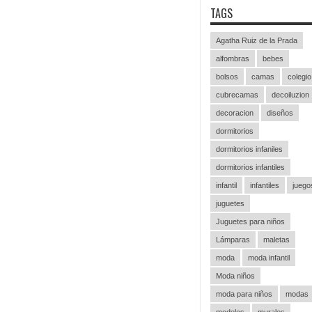
TAGS
Agatha Ruiz de la Prada
alfombras
bebes
bolsos
camas
colegio
cubrecamas
decoiluzion
decoracion
diseños
dormitorios
dormitorios infaniles
dormitorios infantiles
infantil
infantiles
juego
juguetes
Juguetes para niños
Lámparas
maletas
moda
moda infantil
Moda niños
moda para niños
modas