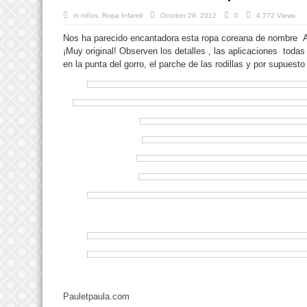
in
niños
,
Ropa Infantil
October 29, 2012
0
4,772 Views
Nos ha parecido encantadora esta ropa coreana de nombre A
¡Muy original! Observen los detalles , las aplicaciones tod
en la punta del gorro, el parche de las rodillas y por supuesto
Pauletpaula.com