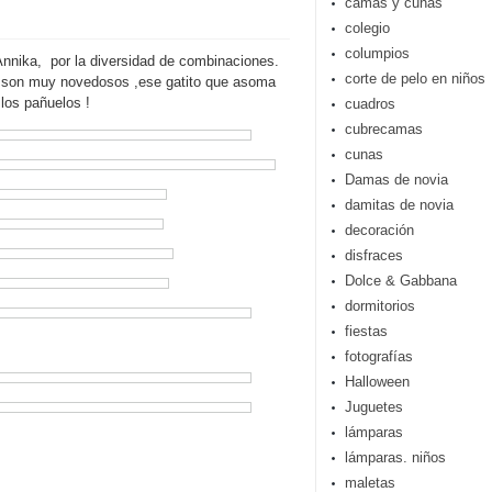
camas y cunas
colegio
columpios
nnika, por la diversidad de combinaciones.
corte de pelo en niños
as son muy novedosos ,ese gatito que asoma
 los pañuelos !
cuadros
cubrecamas
cunas
Damas de novia
damitas de novia
decoración
disfraces
Dolce & Gabbana
dormitorios
fiestas
fotografías
Halloween
Juguetes
lámparas
lámparas. niños
maletas