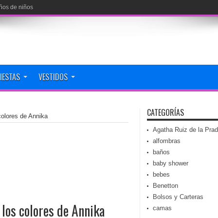
ños de niños
FIESTAS
VESTIDOS
CATEGORÍAS
colores de Annika
Agatha Ruiz de la Pra
alfombras
baños
baby shower
bebes
Benetton
Bolsos y Carteras
 los colores de Annika
camas